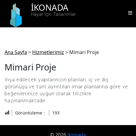
Skip
IKONADA
to
Hayat İçin Tasarımlar
content
Ana Sayfa
>
Hizmetlerimiz
>
Mimari Proje
Mimari Proje
İnşa edilecek yapılarınızın planları, iç ve dış
görünüşü ve tüm ayrıntıları imar planlarına göre ve
beğenilerinize uygun olarak titizlikle
hazırlanmaktadır.
Görüntüleme :
193
© 2026
ikonada